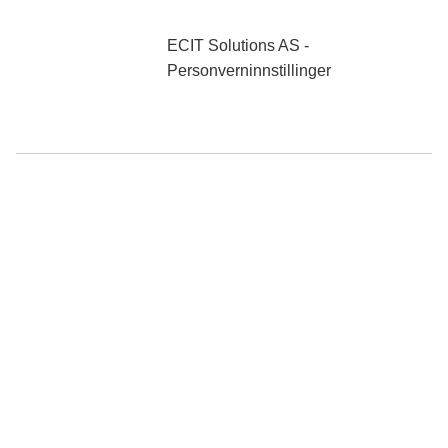
0 NOK
ekskl. mva
ECIT Solutions AS -
Personverninnstillinger
Søk
Produkter
Mine sider