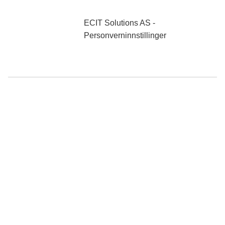
0 NOK
ekskl. mva
ECIT Solutions AS -
Personverninnstillinger
Søk
Produkter
Mine sider