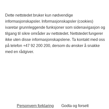
PC
uten
Med
PC
uten
Med
numerisk
numerisk
Dette nettstedet bruker kun nødvendige
numerisk
numerisk
tastatur
tastatur
informasjonskapsler. Informasjonskapsler (cookies)
tastatur
tastatur
Klikk her
Klikk her
ivaretar grunnleggende funksjoner som sidenavigasjon og
Klikk her
Klikk her
tilgang til sikre områder av nettstedet. Nettstedet fungerer
ikke uten disse informasjonskapslene. Ta kontakt med oss
Workstation
Workstation
på telefon +47 92 200 200, dersom du ønsker å snakke
Workstation
Workstation
uten
med
med en rådgiver.
uten
med
numerisk
numerisk
numerisk
numerisk
tastatur
tastatur
tastatur
tastatur
Klikk her
Klikk her
Klikk her
Klikk her
Personvern forklaring
Godta og forsett
A part of ECIT @ All Rights Reserved 2024