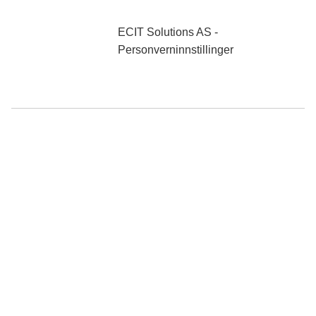
0 NOK
ekskl. mva
ECIT Solutions AS -
Personverninnstillinger
Søk
Produkter
Mine sider
Kabler (EET)