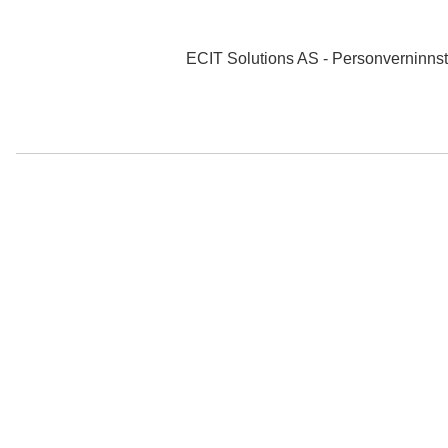
0 NOK
ekskl. mva
ECIT Solutions AS - Personverninnsti
Søk
Produkter
Mine sider
Data tilbehør
Mus & tastatur
Tastatur - kablet
HP