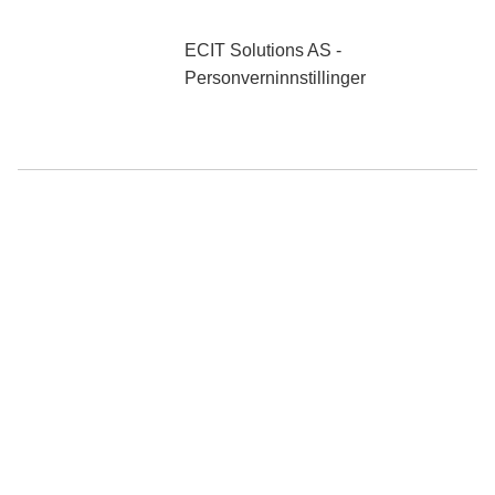
0 NOK
ekskl. mva
ECIT Solutions AS -
Personverninnstillinger
Søk
Produkter
Mine sider
NO PRODUCT
A part of ECIT @ All Rights Reserved 2024