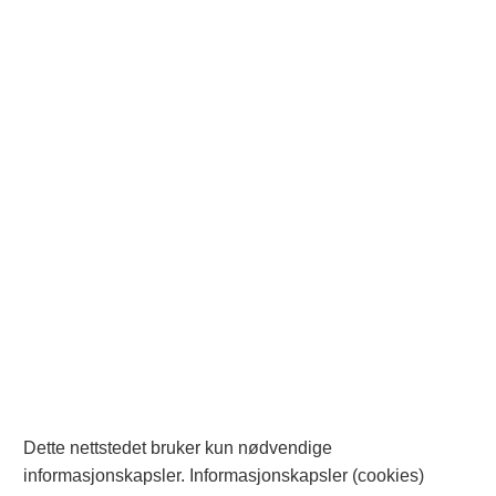
tidsbegrensning, med mindre slik informasjo
15. Modifikasjoner i salgsvilkårene 
Leverandøren forbeholder seg retten til å en
dersom dette gjøres, vil Leverandøren oppda
www.ecitshop.no. Hver gang en kunde gjør e
anses som at kunde aksepterer den seneste 
16. Lovvalg, jurisdiksjon og tvisteløsning
Partenes rettigheter og forpliktelser i henho
norsk rett. Alle tvister skal søkes løst i minn
minnelig skal partene anlegge sak ved Oslo 
Dette nettstedet bruker kun nødvendige
informasjonskapsler. Informasjonskapsler (cookies)