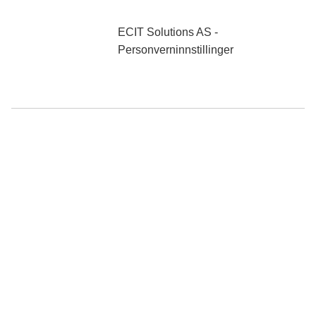
0 NOK
ekskl. mva
ECIT Solutions AS -
Personverninnstillinger
Søk
Produkter
Mine sider
Salgsvilkår
SALGS- OG LEVERINGSVILKÅR VE
TJENESTER FRA LEVERANDØREN
1. Avtalen 